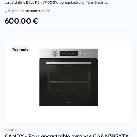
La cuisinière Beko FSM57100GW est équipée d'un four électriq...
disponible sur commande
600,00
€
Top vente
CANDY
CANDY - Four encastrable pyrolyse CA6 N3B3YTX,