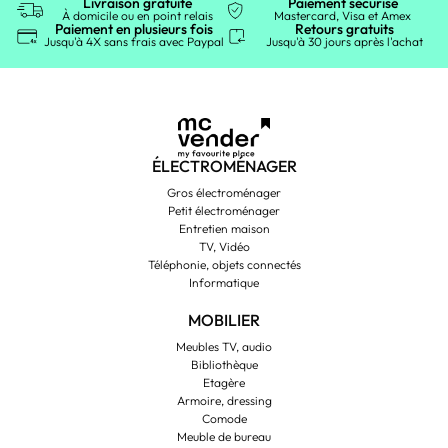
Livraison gratuite
Paiement sécurisé
À domicile ou en point relais
Mastercard, Visa et Amex
Paiement en plusieurs fois
Retours gratuits
Jusqu'à 4X sans frais avec Paypal
Jusqu'à 30 jours après l'achat
ÉLECTROMÉNAGER
Gros électroménager
Petit électroménager
Entretien maison
TV, Vidéo
Téléphonie, objets connectés
Informatique
MOBILIER
Meubles TV, audio
Bibliothèque
Etagère
Armoire, dressing
Comode
Meuble de bureau