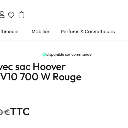
ltimedia
Mobilier
Parfums & Cosmétiques
disponible sur commande
vec sac Hoover
BV10 700 W Rouge
TTC
0
€