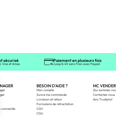
t sécurisé
Paiement en plusieurs fois
, Visa et Amex
Jusqu'à 4X sans frais avec Paypal
NAGER
BESOIN D'AIDE ?
MC VENDER
ager
Mon compte
Qui sommes-nou
ager
Suivre ma commande
Contactez-nous
Livraison et retour
Avis Trustpilot
Formulaire de rétractation
s connectés
CGV
CGU