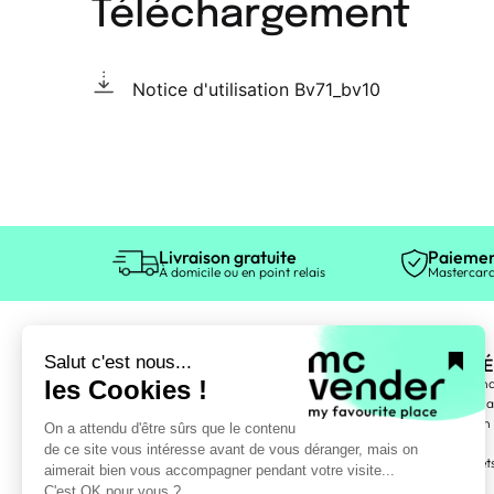
Téléchargement
Notice d'utilisation Bv71_bv10
Livraison gratuite
Paiemen
À domicile ou en point relais
Mastercard
ÉLECTROMÉ
Gros électromén
Petit électromén
Entretien maison
TV, Vidéo
Téléphonie, objet
Informatique