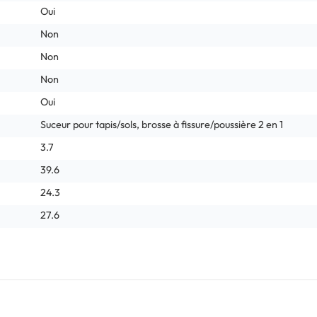
Oui
Non
Non
Non
Oui
Suceur pour tapis/sols, brosse à fissure/poussière 2 en 1
3.7
39.6
24.3
27.6