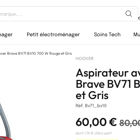
nager
Petit électroménager
Soins Tech
Mu
over Brave BV71 BV10 700 W Rouge et Gris
HOOVER
Aspirateur a
Brave BV71 
et Gris
Réf. Bv71_bv10
60,00
€
80,0
dont 1,74 € d'éco part.