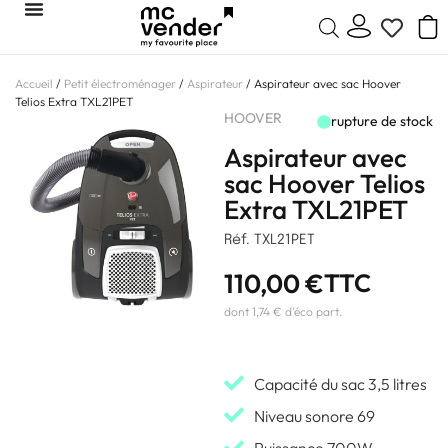
Accueil
/
Petit électroménager
/
Aspirateur
/ Aspirateur avec sac Hoover
Telios Extra TXL21PET
HOOVER
rupture de stock
Aspirateur avec
sac Hoover Telios
Extra TXL21PET
Réf. TXL21PET
110,00
€
TTC
dont 1,74 € d'éco part.
Capacité du sac 3,5 litres
Niveau sonore 69