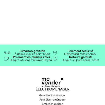
Livraison gratuite
Paiement sécurisé
À domicile ou en point relais
Mastercard, Visa et Amex
Paiement en plusieurs fois
Retours gratuits
Jusqu'à 4X sans frais avec Paypal
Jusqu'à 30 jours après l'achat
ÉLECTROMÉNAGER
Gros électroménager
Petit électroménager
Entretien maison