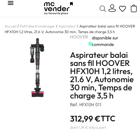
Accueil
/
Petit électroménager
/
Aspirateur
/ Aspirateur balai sans fil HOOVER
HFX10H 1,2 litres, 21.6 V, Autonomie 30 min, Temps de charge 3,5 h
HOOVER
disponible sur
commande
Aspirateur balai
sans fil HOOVER
HFX10H 1,2 litres,
21.6 V, Autonomie
30 min, Temps de
charge 3,5 h
Réf. HFX10H 011
312,99
€
TTC
dont 1,74 € d'éco part.