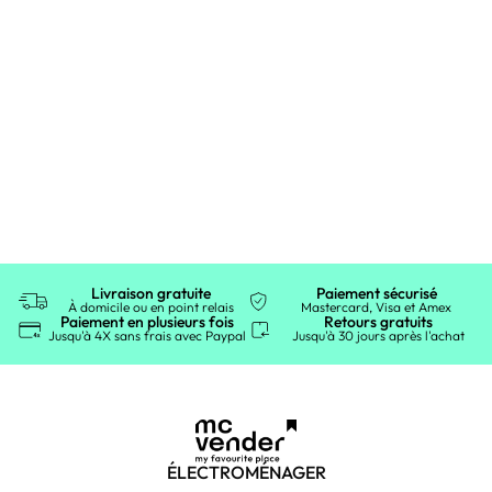
Livraison gratuite
Paiement sécurisé
À domicile ou en point relais
Mastercard, Visa et Amex
Paiement en plusieurs fois
Retours gratuits
Jusqu'à 4X sans frais avec Paypal
Jusqu'à 30 jours après l'achat
ÉLECTROMÉNAGER