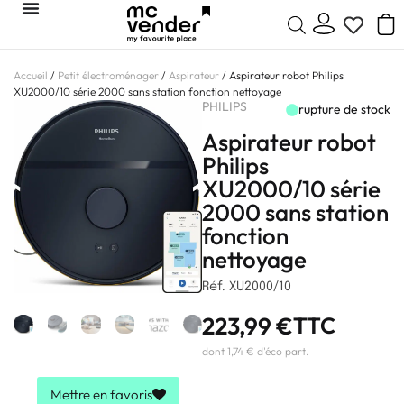
Accueil
/
Petit électroménager
/
Aspirateur
/ Aspirateur robot Philips
XU2000/10 série 2000 sans station fonction nettoyage
PHILIPS
rupture de stock
Aspirateur robot
Philips
XU2000/10 série
2000 sans station
fonction
nettoyage
Réf. XU2000/10
223,99
€
TTC
dont 1,74 € d'éco part.
Mettre en favoris