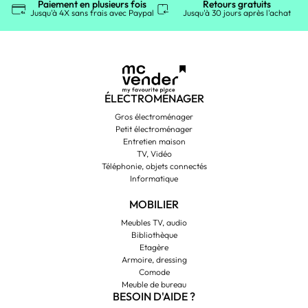
Paiement en plusieurs fois
Retours gratuits
Jusqu'à 4X sans frais avec Paypal
Jusqu'à 30 jours après l'achat
ÉLECTROMÉNAGER
Gros électroménager
Petit électroménager
Entretien maison
TV, Vidéo
Téléphonie, objets connectés
Informatique
MOBILIER
Meubles TV, audio
Bibliothèque
Etagère
Armoire, dressing
Comode
Meuble de bureau
BESOIN D'AIDE ?