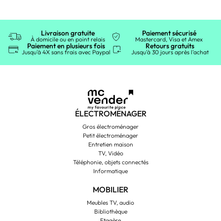
Livraison gratuite
Paiement sécurisé
À domicile ou en point relais
Mastercard, Visa et Amex
Paiement en plusieurs fois
Retours gratuits
Jusqu'à 4X sans frais avec Paypal
Jusqu'à 30 jours après l'achat
ÉLECTROMÉNAGER
Gros électroménager
Petit électroménager
Entretien maison
TV, Vidéo
Téléphonie, objets connectés
Informatique
MOBILIER
Meubles TV, audio
Bibliothèque
Etagère