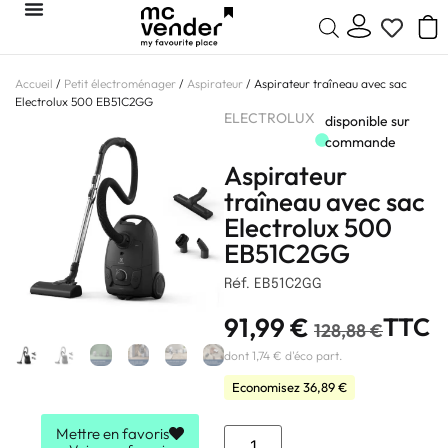
Accueil
/
Petit électroménager
/
Aspirateur
/ Aspirateur traîneau avec sac
Electrolux 500 EB51C2GG
ELECTROLUX
disponible sur
commande
Aspirateur
traîneau avec sac
Electrolux 500
EB51C2GG
Réf. EB51C2GG
91,99
€
TTC
128,88
€
dont 1,74 € d'éco part.
Economisez
36,89
€
Mettre en favoris