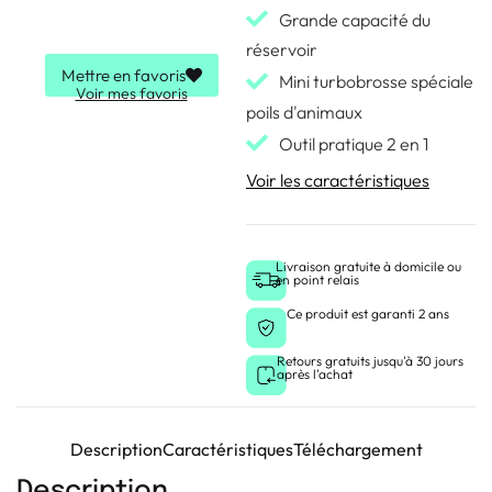
Grande capacité du
réservoir
Mettre en favoris
Mini turbobrosse spéciale
Voir mes favoris
poils d'animaux
Outil pratique 2 en 1
Voir les caractéristiques
Livraison gratuite à domicile ou
en point relais
Ce produit est garanti 2 ans
Retours gratuits jusqu'à 30 jours
après l'achat
Description
Caractéristiques
Téléchargement
Description