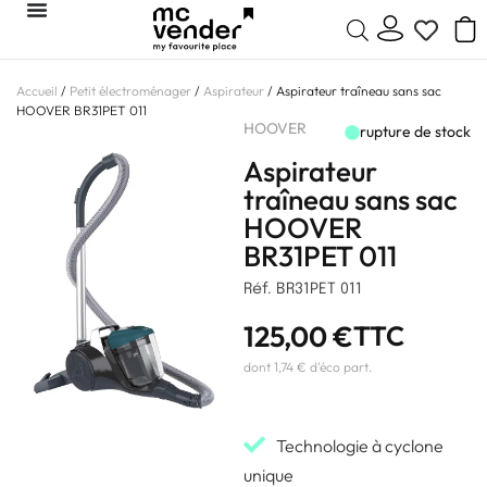
Accueil
/
Petit électroménager
/
Aspirateur
/ Aspirateur traîneau sans sac
HOOVER BR31PET 011
HOOVER
rupture de stock
Aspirateur
traîneau sans sac
HOOVER
BR31PET 011
Réf. BR31PET 011
125,00
€
TTC
dont 1,74 € d'éco part.
Technologie à cyclone
unique