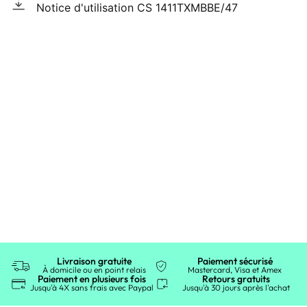
Notice d'utilisation CS 1411TXMBBE/47
Livraison gratuite
Paiement sécurisé
À domicile ou en point relais
Mastercard, Visa et Amex
Paiement en plusieurs fois
Retours gratuits
Jusqu'à 4X sans frais avec Paypal
Jusqu'à 30 jours après l'achat