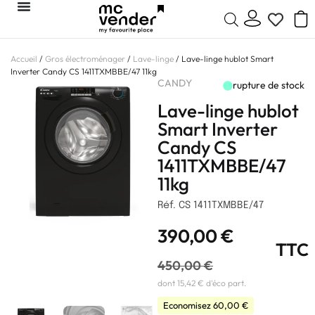
Accueil
/
Gros électroménager
/
Lave-linge
/ Lave-linge hublot Smart
Inverter Candy CS 1411TXMBBE/47 11kg
CANDY
rupture de stock
Lave-linge hublot
Smart Inverter
Candy CS
1411TXMBBE/47
11kg
Réf. CS 1411TXMBBE/47
390,00
€
TTC
450,00
€
dont 15,42 € d'éco part.
Economisez
60,00
€