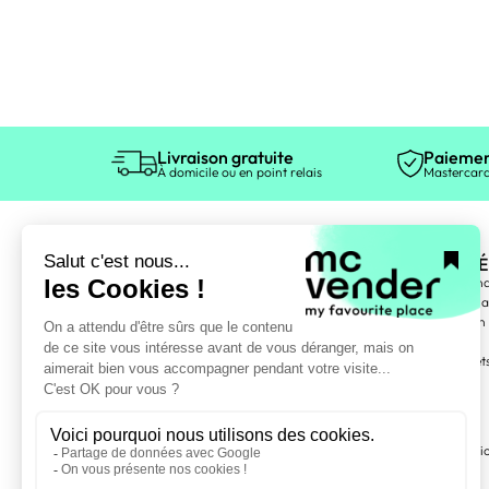
Livraison gratuite
Paiemen
À domicile ou en point relais
Mastercard
ÉLECTROMÉ
Gros électromén
Petit électromén
Entretien maison
TV, Vidéo
Téléphonie, objet
Informatique
MOBILIER
Meubles TV, audi
Bibliothèque