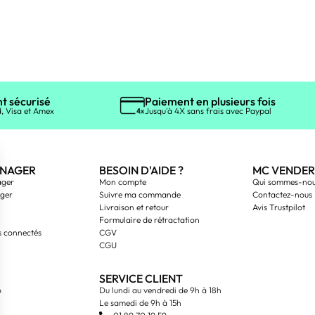
t sécurisé
Paiement en plusieurs fois
, Visa et Amex
Jusqu'à 4X sans frais avec Paypal
NAGER
BESOIN D'AIDE ?
MC VENDER
ager
Mon compte
Qui sommes-nou
ager
Suivre ma commande
Contactez-nous
Livraison et retour
Avis Trustpilot
Formulaire de rétractation
s connectés
CGV
CGU
SERVICE CLIENT
o
Du lundi au vendredi de 9h à 18h
Le samedi de 9h à 15h