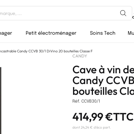
nager
Petit électroménager
Soins Tech
Mu
Encastrable Candy CCVB 30/1 DiVino 20 bouteilles Classe F
CANDY
Cave à vin d
Candy CCVB 
bouteilles Cl
Réf. CCVB30/1
414,99
€
TTC
dont 24,24 € d'éco part.