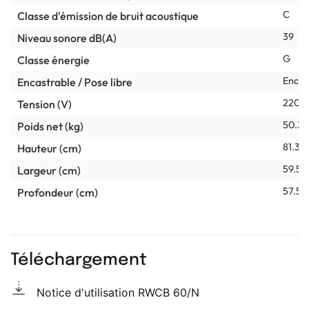
C
Classe d'émission de bruit acoustique
39
Niveau sonore dB(A)
G
Classe énergie
Encas
Encastrable / Pose libre
220-
Tension (V)
50.3
Poids net (kg)
81.3
Hauteur (cm)
59.5
Largeur (cm)
57.5
Profondeur (cm)
Téléchargement
Notice d'utilisation RWCB 60/N