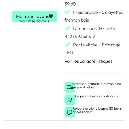
39 dB
Froid brassé - 6 clayettes
Mettre en favoris
fronton bois
Voir mes favoris
Dimensions (HxLxP):
81.3x59.5x56.2
Porte vitrée – Eclairage
LED
Voir les caractéristiques
Livraison gratuite à domicile ou
en point relais
Ce produit est garanti 2 ans
Retours gratuits jusqu'à 30 jours
après l'achat