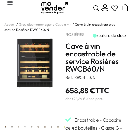
Accueil
/
Gros électroménager
/
Cave à vin
/ Cave à vin encastrable de
service Rosières RWCB60/N
ROSIÈRES
rupture de stock
Cave à vin
encastrable de
service Rosières
RWCB60/N
Réf. RWCB 60/N
658,88
€
TTC
dont 24,24 € d'éco part.
Encastrable - Capacité
de 46 bouteilles - Classe G –