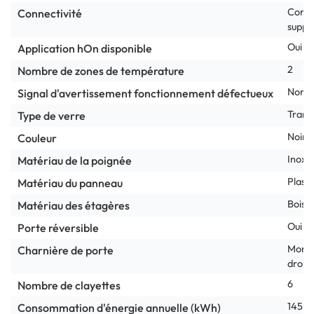
Cont
Connectivité
suppl
Oui
Application hOn disponible
2
Nombre de zones de température
Non
Signal d'avertissement fonctionnement défectueux
Trans
Type de verre
Noir
Couleur
Inox
Matériau de la poignée
Plasti
Matériau du panneau
Bois
Matériau des étagères
Oui
Porte réversible
Monté
Charnière de porte
droite
6
Nombre de clayettes
145
Consommation d'énergie annuelle (kWh)