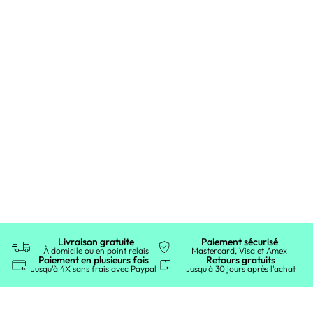
Livraison gratuite
Paiement sécurisé
À domicile ou en point relais
Mastercard, Visa et Amex
Paiement en plusieurs fois
Retours gratuits
Jusqu'à 4X sans frais avec Paypal
Jusqu'à 30 jours après l'achat