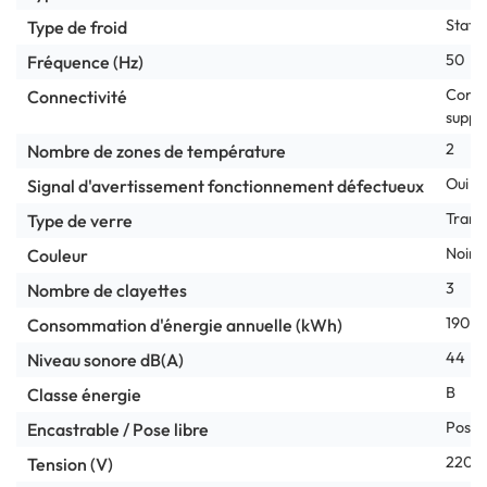
Stati
Type de froid
50
Fréquence (Hz)
Cont
Connectivité
suppl
2
Nombre de zones de température
Oui
Signal d'avertissement fonctionnement défectueux
Trans
Type de verre
Noir
Couleur
3
Nombre de clayettes
190
Consommation d'énergie annuelle (kWh)
44
Niveau sonore dB(A)
B
Classe énergie
Pose l
Encastrable / Pose libre
220-
Tension (V)