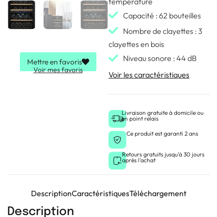
température
Capacité : 62 bouteilles
Nombre de clayettes : 3
clayettes en bois
Niveau sonore : 44 dB
Mettre en favoris
Voir mes favoris
Voir les caractéristiques
Livraison gratuite à domicile ou
en point relais
Ce produit est garanti 2 ans
Retours gratuits jusqu'à 30 jours
après l'achat
Description
Caractéristiques
Téléchargement
Description