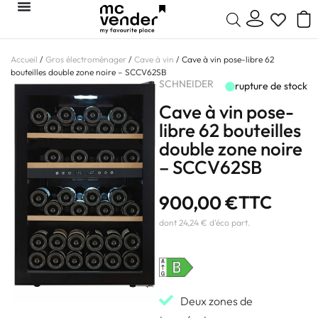
Accueil
/
Gros électroménager
/
Cave à vin
/ Cave à vin pose-libre 62
bouteilles double zone noire – SCCV62SB
SCHNEIDER
rupture de stock
Cave à vin pose-
libre 62 bouteilles
double zone noire
– SCCV62SB
900,00
€
TTC
dont 24,24 € d'éco part.
Deux zones de