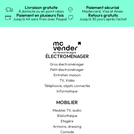
Livraison gratuite
Paiement sécurisé
À domicile ou en point relais
Mastercard, Visa et Amex
Paiement en plusieurs fois
Retours gratuits
Jusqu'à 4X sans frais avec Paypal
Jusqu'à 30 jours après l'achat
ÉLECTROMÉNAGER
Gros électroménager
Petit électroménager
Entretien maison
TV, Vidéo
Téléphonie, objets connectés
Informatique
MOBILIER
Meubles TV, audio
Bibliothèque
Etagère
Armoire, dressing
Comode