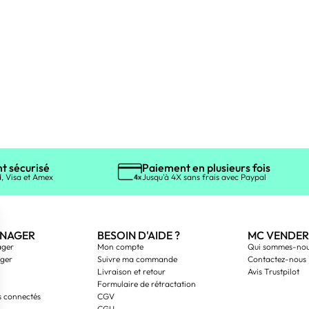
t sécurisé
Paiement en plusieurs fois
, Visa et Amex
Jusqu'à 4X sans frais avec Paypal
NAGER
BESOIN D'AIDE ?
MC VENDER
ager
Mon compte
Qui sommes-nou
ager
Suivre ma commande
Contactez-nous
Livraison et retour
Avis Trustpilot
Formulaire de rétractation
s connectés
CGV
CGU