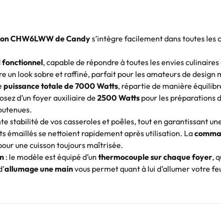
son
CHW6LWW de Candy
s’intègre facilement dans toutes les 
l fonctionnel
, capable de répondre à toutes les envies culinaires
ère un look sobre et raffiné, parfait pour les amateurs de design 
ne
puissance totale de 7000 Watts
, répartie de manière équilibr
osez d’un foyer auxiliaire de
2500 Watts
pour les préparations dé
soutenues.
e stabilité de vos casseroles et poêles, tout en garantissant un
orts émaillés se nettoient rapidement après utilisation. La
comman
our une cuisson toujours maîtrisée.
on
: le modèle est équipé d’un
thermocouple sur chaque foyer
, 
d’
allumage une main
vous permet quant à lui d’allumer votre feu