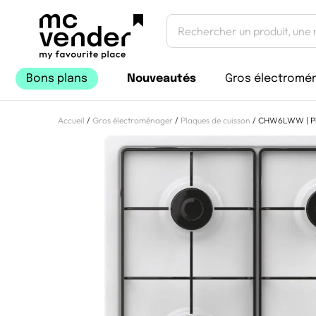
Bons plans
Nouveautés
Gros électromé
Accueil
/
Gros électroménager
/
Plaques de cuisson
/ CHW6LWW | Pla