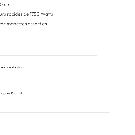
60 cm
urs rapides de 1750 Watts
ec manettes assorties
s
 en point relais
s après l'achat