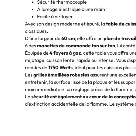
Sécurité thermocouple
Allumage électrique à une main
Facile à nettoyer
Avec son design moderne et épuré, la
table de cuis
classiques.
D’une largeur de
60 cm
, elle offre un
plan de travai
à des
manettes de commande ton sur ton
, lui conf
Équipée de
4 foyers à gaz
, cette table vous offre u
mijotage, cuisson lente, rapide ou intense. Vous disp
rapides de
1750 Watts
, idéal pour les cuissons plus 
Les
grilles émaillées robustes
assurent une excellent
entretenir, la surface lisse de la plaque et les supp
main immédiate et un réglage précis de la flamme, p
La
sécurité est également au cœur de la concepti
d’extinction accidentelle de la flamme. Le système 