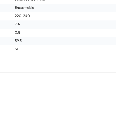
Encastrable
220-240
7.4
0.8
59.5
51