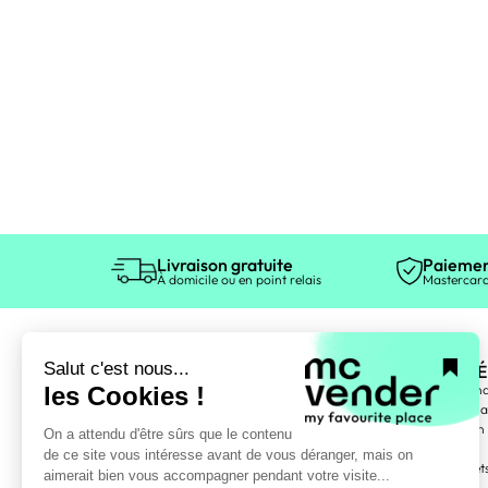
Livraison gratuite
Paiemen
À domicile ou en point relais
Mastercard
ÉLECTROMÉ
Gros électromén
Petit électromén
Entretien maison
TV, Vidéo
Téléphonie, objet
Informatique