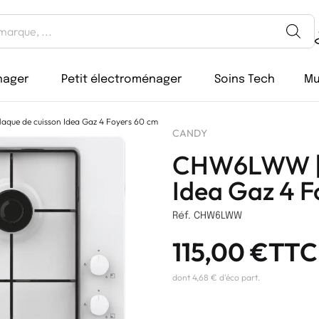
nager
Petit électroménager
Soins Tech
Mu
que de cuisson Idea Gaz 4 Foyers 60 cm
CANDY
CHW6LWW | P
Idea Gaz 4 F
Réf. CHW6LWW
115,00
€
TTC
dont 4,68 € d'éco part.