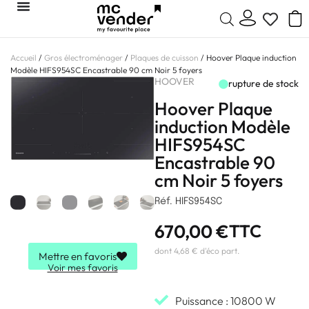
Accueil
/
Gros électroménager
/
Plaques de cuisson
/ Hoover Plaque induction
Modèle HIFS954SC Encastrable 90 cm Noir 5 foyers
HOOVER
rupture de stock
Hoover Plaque
induction Modèle
HIFS954SC
Encastrable 90
cm Noir 5 foyers
Réf. HIFS954SC
670,00
€
TTC
dont 4,68 € d'éco part.
Mettre en favoris
Voir mes favoris
Puissance : 10800 W