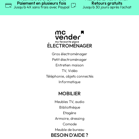
Paiement en plusieurs fois
Retours gratuits
Jusqu'à 4X sans frais avec Paypal
Jusqu'à 30 jours après l'achat
ÉLECTROMÉNAGER
Gros électroménager
Petit électroménager
Entretien maison
TV, Vidéo
Téléphonie, objets connectés
Informatique
MOBILIER
Meubles TV, audio
Bibliothèque
Etagère
Armoire, dressing
Comode
Meuble de bureau
BESOIN D'AIDE ?