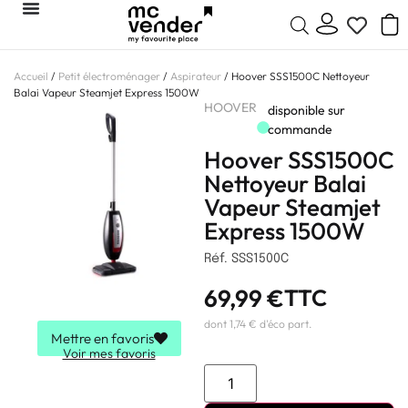
Accueil
/
Petit électroménager
/
Aspirateur
/ Hoover SSS1500C Nettoyeur
Balai Vapeur Steamjet Express 1500W
HOOVER
disponible sur
commande
Hoover SSS1500C
Nettoyeur Balai
Vapeur Steamjet
Express 1500W
Réf. SSS1500C
69,99
€
TTC
dont 1,74 € d'éco part.
Mettre en favoris
Voir mes favoris