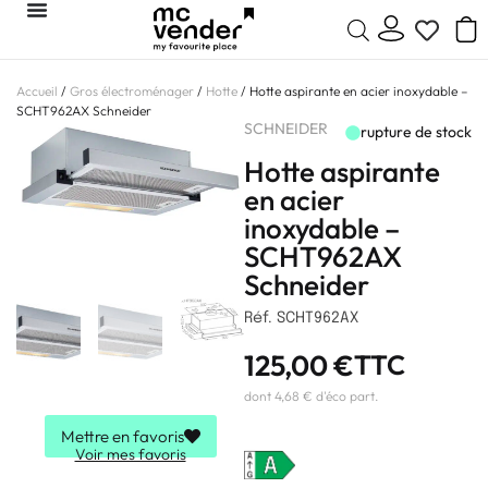
Accueil
/
Gros électroménager
/
Hotte
/ Hotte aspirante en acier inoxydable –
SCHT962AX Schneider
SCHNEIDER
rupture de stock
Hotte aspirante
en acier
inoxydable –
SCHT962AX
Schneider
Réf. SCHT962AX
125,00
€
TTC
dont 4,68 € d'éco part.
Mettre en favoris
Voir mes favoris