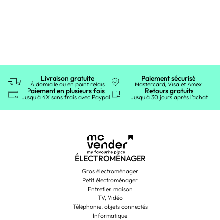
Livraison gratuite
Paiement sécurisé
À domicile ou en point relais
Mastercard, Visa et Amex
Paiement en plusieurs fois
Retours gratuits
Jusqu'à 4X sans frais avec Paypal
Jusqu'à 30 jours après l'achat
ÉLECTROMÉNAGER
Gros électroménager
Petit électroménager
Entretien maison
TV, Vidéo
Téléphonie, objets connectés
Informatique