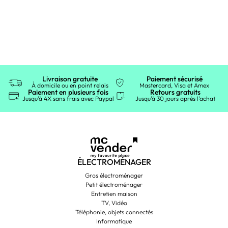
Livraison gratuite
Paiement sécurisé
À domicile ou en point relais
Mastercard, Visa et Amex
Paiement en plusieurs fois
Retours gratuits
Jusqu'à 4X sans frais avec Paypal
Jusqu'à 30 jours après l'achat
ÉLECTROMÉNAGER
Gros électroménager
Petit électroménager
Entretien maison
TV, Vidéo
Téléphonie, objets connectés
Informatique