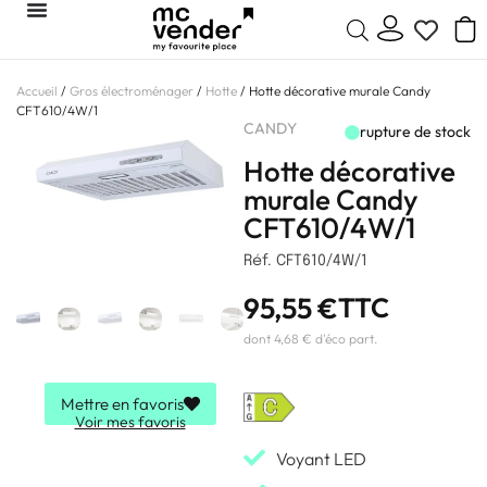
Accueil
/
Gros électroménager
/
Hotte
/ Hotte décorative murale Candy
CFT610/4W/1
CANDY
rupture de stock
Hotte décorative
murale Candy
CFT610/4W/1
Réf. CFT610/4W/1
95,55
€
TTC
dont 4,68 € d'éco part.
Mettre en favoris
Voir mes favoris
Voyant LED