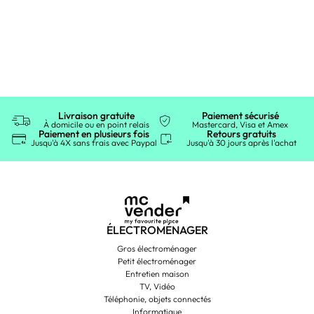
Livraison gratuite
Paiement sécurisé
À domicile ou en point relais
Mastercard, Visa et Amex
Paiement en plusieurs fois
Retours gratuits
Jusqu'à 4X sans frais avec Paypal
Jusqu'à 30 jours après l'achat
ÉLECTROMÉNAGER
Gros électroménager
Petit électroménager
Entretien maison
TV, Vidéo
Téléphonie, objets connectés
Informatique