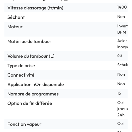
1400
Vitesse d'essorage (tr/min)
Non
Séchant
Inverte
Moteur
BPM
Acier
Matériau du tambour
inoxyda
63
Volume du tambour (L)
Schuko
Type de prise
Non
Connectivité
Non
Application hOn disponible
15
Nombre de programmes
Oui,
Option de fin différée
jusqu'à
24h
Oui
Fonction vapeur