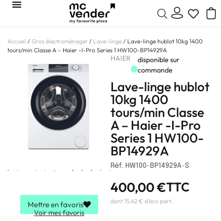
Accueil
/
Gros électroménager
/
Lave-linge
/ Lave-linge hublot 10kg 1400
tours/min Classe A – Haier -I-Pro Series 1 HW100-BP14929A
HAIER
disponible sur
commande
Lave-linge hublot
10kg 1400
tours/min Classe
A – Haier -I-Pro
Series 1 HW100-
BP14929A
Réf. HW100-BP14929A-S
400,00
€
TTC
dont 15,42 € d'éco part.
Mettre en favoris
Voir mes favoris