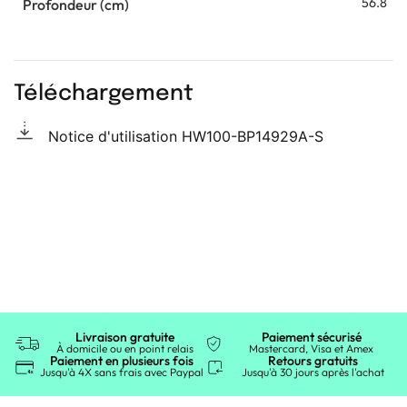
56.8
Profondeur (cm)
Téléchargement
Notice d'utilisation HW100-BP14929A-S
Livraison gratuite
Paiement sécurisé
À domicile ou en point relais
Mastercard, Visa et Amex
Paiement en plusieurs fois
Retours gratuits
Jusqu'à 4X sans frais avec Paypal
Jusqu'à 30 jours après l'achat