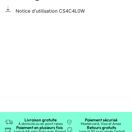
Notice d'utilisation CS4C4L0W
Livraison gratuite
Paiement sécurisé
À domicile ou en point relais
Mastercard, Visa et Amex
Paiement en plusieurs fois
Retours gratuits
Jusqu'à 4X sans frais avec Paypal
Jusqu'à 30 jours après l'achat