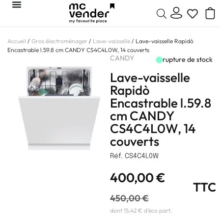
Accueil
/
Gros électroménager
/
Lave-vaisselle
/ Lave-vaisselle Rapidò
Encastrable l.59.8 cm CANDY CS4C4L0W, 14 couverts
CANDY
rupture de stock
Lave-vaisselle
Rapidò
Encastrable l.59.8
cm CANDY
CS4C4L0W, 14
couverts
Réf. CS4C4L0W
400,00
€
TTC
450,00
€
dont 15,42 € d'éco part.