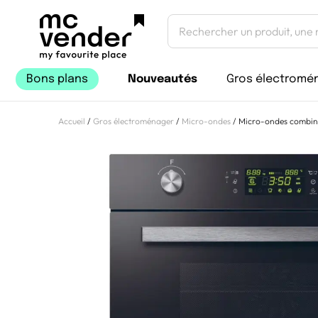
Bons plans
Nouveautés
Gros électromé
Accueil
/
Gros électroménager
/
Micro-ondes
/ Micro-ondes combiné