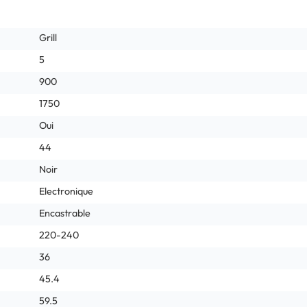
Grill
5
900
1750
Oui
44
Noir
Electronique
Encastrable
220-240
36
45.4
59.5