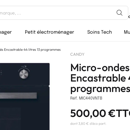
nager
Petit électroménager
Soins Tech
Mu
s Encastrable 44 litres 13 programmes
CANDY
Micro-ondes
Encastrable 4
programme
Réf. MIC440VNTB
500,00
€
TT
dont 3,80 € d'éco part.