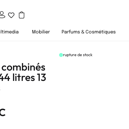
ltimedia
Mobilier
Parfums & Cosmétiques
rupture de stock
 combinés
4 litres 13
s
C