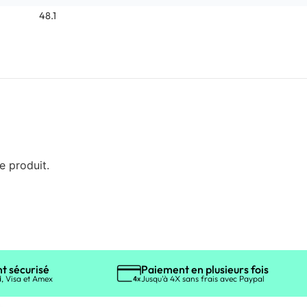
48.1
e produit.
t sécurisé
Paiement en plusieurs fois
, Visa et Amex
Jusqu'à 4X sans frais avec Paypal