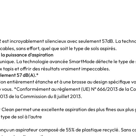
2 est incroyablement silencieux avec seulement 57dB. La tec
bles, sans effort, quel que soit le type de sols aspirés.
la puissance d’aspiration
t unique. La technologie avancée SmartMode détecte le type de
x tapis et offrir des résultats vraiment impeccables.
ulement 57 dB(A).*
n entièrement étanche et à une brosse au design spécifique vous
 de vous. *Conformément au règlement (UE) N° 666/2013 de la C
3 de la Commission du 8 juillet 2013.
an permet une excellente aspiration des plus fines aux plus gro
ype de sol à l’autre
onçu un aspirateur composé de 55% de plastique recyclé. Sans c