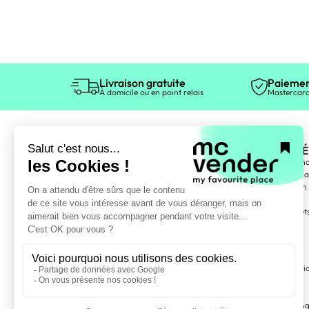
Livraison gratuite
Paiemen
À domicile ou en point relais
Mastercard
ÉLECTROMÉ
Gros électromén
Petit électromén
Entretien maison
TV, Vidéo
Téléphonie, objet
Informatique
MOBILIER
Meubles TV, audi
Bibliothèque
Etagère
Armoire, dressin