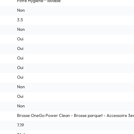
Filtre Hygiene™ lavable
Non
3.5
Non
Oui
Oui
Oui
Oui
Oui
Non
Oui
Non
Brosse OneGo Power Clean - Brosse parquet - Accessoire 3en
7.19