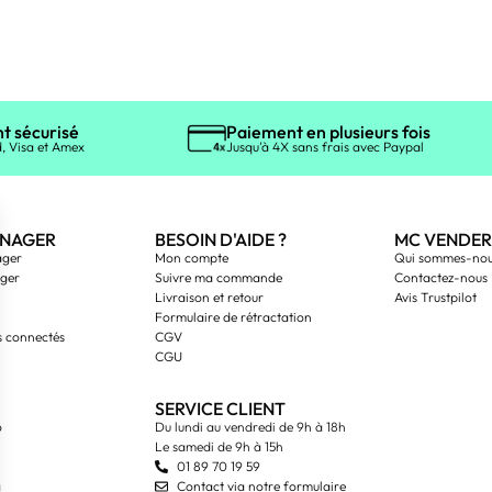
t sécurisé
Paiement en plusieurs fois
, Visa et Amex
Jusqu'à 4X sans frais avec Paypal
NAGER
BESOIN D'AIDE ?
MC VENDER
ager
Mon compte
Qui sommes-nou
ager
Suivre ma commande
Contactez-nous
Livraison et retour
Avis Trustpilot
Formulaire de rétractation
s connectés
CGV
CGU
SERVICE CLIENT
o
Du lundi au vendredi de 9h à 18h
Le samedi de 9h à 15h
01 89 70 19 59
g
Contact via notre formulaire