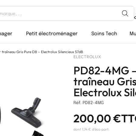
nager
Petit électroménager
Soins Tech
Mu
traîneau Gris Pure D8 – Electrolux Silencieux 57dB
ELECTROLUX
PD82-4MG – 
traîneau Gri
Electrolux Si
Réf. PD82-4MG
200,00
€
TT
dont 1,74 € d'éco part.