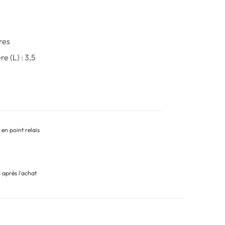
res
e (L) : 3,5
 en point relais
s après l'achat