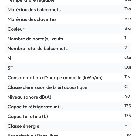
Trans
Matériau des balconnets
Verre
Matériau des clayettes
Blanc
Couleur
1
Nombre de porte(s)-œufs
2
Nombre total de balconnets
Oui
N
Oui
ST
116
Consommation d'énergie annuelle (kWh/an)
C
Classe d'émission de bruit acoustique
40
Niveau sonore dB(A)
135
Capacité réfrigérateur (L)
135
Capacité totale (L)
F
Classe énergie
Encas
Encastrable / Pose libre