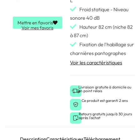
L
Froid statique - Niveau
sonore 40 dB
Mettre en favoris
Hauteur 82 cm (niche 82
Voir mes favoris
à 87 cm)
Fixation de l'habillage sur
charnières pantographes
Voir les caractéristiques
Livraison gratuite à domicile ou
en point relais
Ce produit est garanti 2 ans
Retours gratuits jusqu'à 30 jours
après l'achat
Description
Caractéristiques
Téléchargement