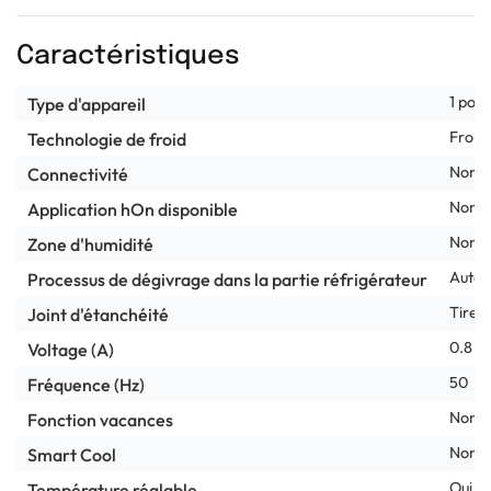
Caractéristiques
1 port
Type d'appareil
Froid
Technologie de froid
Non
Connectivité
Non
Application hOn disponible
Non
Zone d'humidité
Autom
Processus de dégivrage dans la partie réfrigérateur
Tirer
Joint d'étanchéité
0.8
Voltage (A)
50
Fréquence (Hz)
Non
Fonction vacances
Non
Smart Cool
Oui
Température réglable