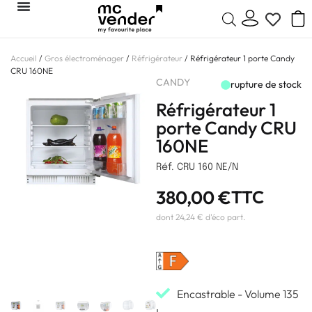
Accueil
/
Gros électroménager
/
Réfrigérateur
/ Réfrigérateur 1 porte Candy
CRU 160NE
CANDY
rupture de stock
Réfrigérateur 1
porte Candy CRU
160NE
Réf. CRU 160 NE/N
380,00
€
TTC
dont 24,24 € d'éco part.
Encastrable - Volume 135