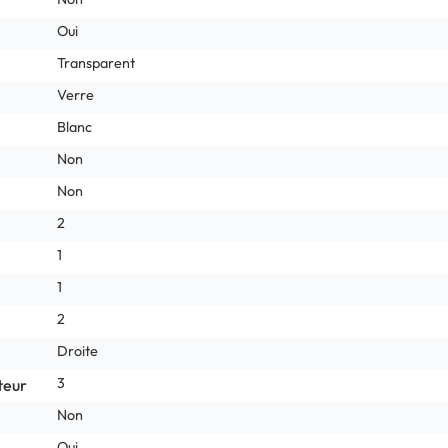
Oui
Transparent
Verre
Blanc
Non
Non
2
1
1
2
Droite
3
teur
Non
Oui