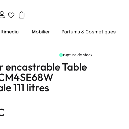
ltimedia
Mobilier
Parfums & Cosmétiques
rupture de stock
r encastrable Table
 CM4SE68W
e 111 litres
C