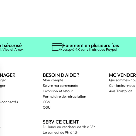
t sécurisé
Paiement en plusieurs fois
, Visa et Amex
Jusqu'à 4X sans frais avec Paypal
NAGER
BESOIN D'AIDE ?
MC VENDER
ager
Mon compte
Qui sommes-nou
ager
Suivre ma commande
Contactez-nous
Livraison et retour
Avis Trustpilot
Formulaire de rétractation
s connectés
CGV
CGU
SERVICE CLIENT
o
Du lundi au vendredi de 9h à 18h
Le samedi de 9h à 15h