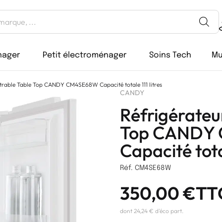
nager
Petit électroménager
Soins Tech
Mu
trable Table Top CANDY CM4SE68W Capacité totale 111 litres
CANDY
Réfrigérateu
Top CANDY
Capacité total
Réf. CM4SE68W
350,00
€
TT
dont 24,24 € d'éco part.