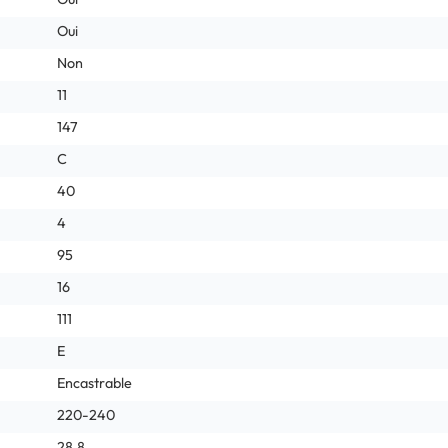
Oui
Non
11
147
C
40
4
95
16
111
E
Encastrable
220-240
28.8