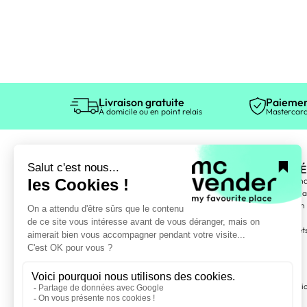
Livraison gratuite
Paiemen
À domicile ou en point relais
Mastercard
ÉLECTROMÉ
Gros électromén
Petit électromén
Entretien maison
TV, Vidéo
Téléphonie, objet
Informatique
MOBILIER
Meubles TV, audi
Bibliothèque