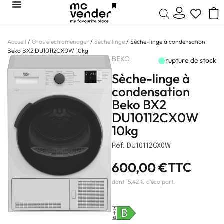
Accueil
/
Gros électroménager
/
Sèche linge
/ Sèche-linge à condensation
Beko BX2 DU10112CX0W 10kg
BEKO
rupture de stock
Sèche-linge à
condensation
Beko BX2
DU10112CX0W
10kg
Réf. DU10112CX0W
600,00
€
TTC
dont 15,42 € d'éco part.