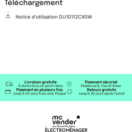
Téléchargement
Notice d'utilisation DU10112CX0W
Livraison gratuite
Paiement sécurisé
À domicile ou en point relais
Mastercard, Visa et Amex
Paiement en plusieurs fois
Retours gratuits
Jusqu'à 4X sans frais avec Paypal
Jusqu'à 30 jours après l'achat
ÉLECTROMÉNAGER