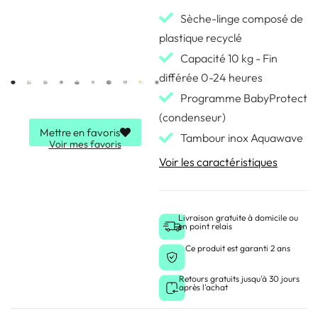
Sèche-linge composé de
plastique recyclé
Capacité 10 kg - Fin
différée 0-24 heures
Programme BabyProtect
(condenseur)
Mettre en favoris
Tambour inox Aquawave
Voir mes favoris
Voir les caractéristiques
Livraison gratuite à domicile ou
en point relais
Ce produit est garanti 2 ans
Retours gratuits jusqu'à 30 jours
après l'achat