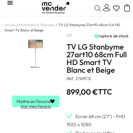
Accueil
/
Multimédia
/
Téléviseur
/ TV LG Stanbyme 27art10 68cm Full HD
Smart TV Blanc et Beige
LG
rupture de stock
TV LG Stanbyme
27art10 68cm Full
HD Smart TV
Blanc et Beige
Réf. 27ART10
899,00
€
TTC
Mettre en favoris
Voir mes favoris
Ecran 68 cm (27") - FHD
1920 x 1080