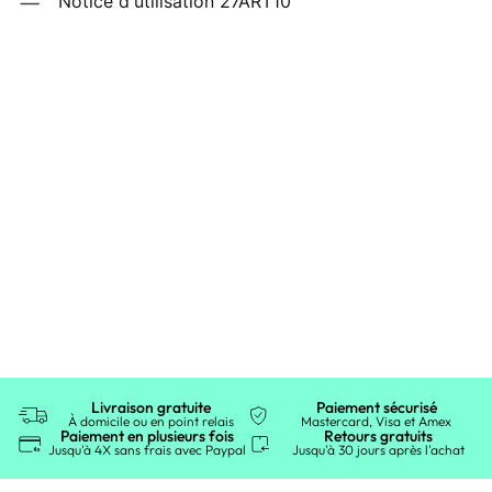
Notice d'utilisation 27ART10
Livraison gratuite
Paiement sécurisé
À domicile ou en point relais
Mastercard, Visa et Amex
Paiement en plusieurs fois
Retours gratuits
Jusqu'à 4X sans frais avec Paypal
Jusqu'à 30 jours après l'achat