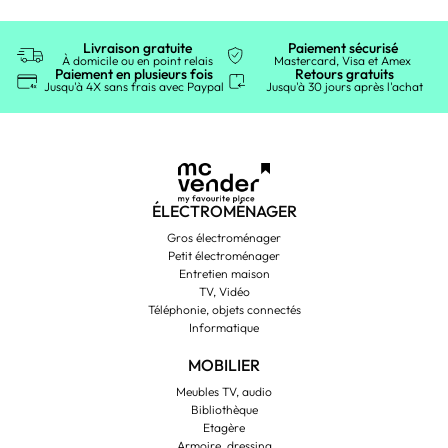
Livraison gratuite
Paiement sécurisé
À domicile ou en point relais
Mastercard, Visa et Amex
Paiement en plusieurs fois
Retours gratuits
Jusqu'à 4X sans frais avec Paypal
Jusqu'à 30 jours après l'achat
ÉLECTROMÉNAGER
Gros électroménager
Petit électroménager
Entretien maison
TV, Vidéo
Téléphonie, objets connectés
Informatique
MOBILIER
Meubles TV, audio
Bibliothèque
Etagère
Armoire, dressing