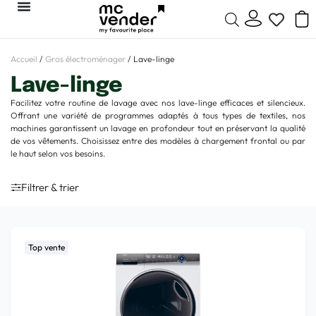
Accueil
/
Gros électroménager
/ Lave-linge
Lave-linge
Facilitez votre routine de lavage avec nos lave-linge efficaces et silencieux.
Offrant une variété de programmes adaptés à tous types de textiles, nos
machines garantissent un lavage en profondeur tout en préservant la qualité
de vos vêtements. Choisissez entre des modèles à chargement frontal ou par
le haut selon vos besoins.
Filtrer & trier
Top vente